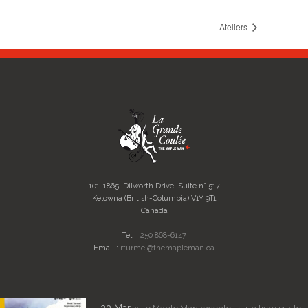
Ateliers
101-1865, Dilworth Drive, Suite n° 517
Kelowna (British-Columbia) V1Y 9T1
Canada
Tel. :
250 868-6147
Email :
rturmel@themapleman.ca
23 Mar