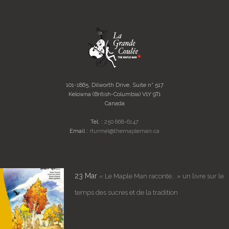
101-1865, Dilworth Drive, Suite n° 517
Kelowna (British-Columbia) V1Y 9T1
Canada
Tel. :
250 868-6147
Email :
rturmel@themapleman.ca
23 Mar
« Le Maple Man raconte… » un livre sur le
temps des sucres et de la tradition