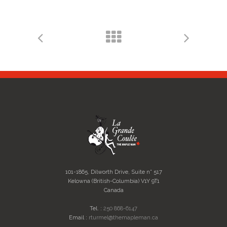
101-1865, Dilworth Drive, Suite n° 517
Kelowna (British-Columbia) V1Y 9T1
Canada
Tel. :
250 868-6147
Email :
rturmel@themapleman.ca